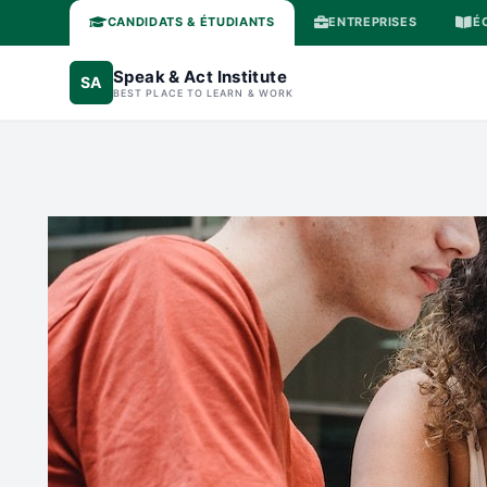
CANDIDATS & ÉTUDIANTS
ENTREPRISES
É
Speak & Act Institute
SA
BEST PLACE TO LEARN & WORK