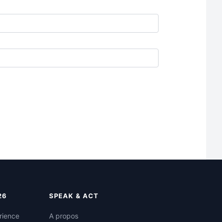
26
SPEAK & ACT
rience
A propos