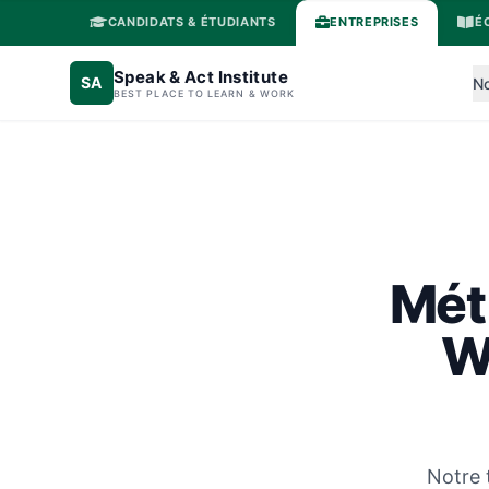
CANDIDATS & ÉTUDIANTS
ENTREPRISES
É
Speak & Act Institute
SA
No
BEST PLACE TO LEARN & WORK
Mét
W
Notre 