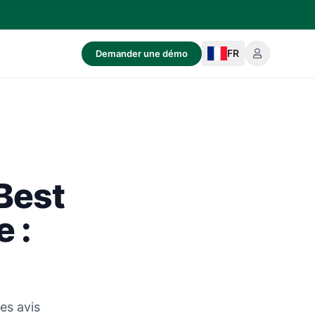
FR
Demander une démo
Best
 :
es avis