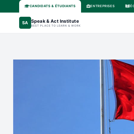
CANDIDATS & ÉTUDIANTS
ENTREPRISES
É
Speak & Act Institute
SA
BEST PLACE TO LEARN & WORK