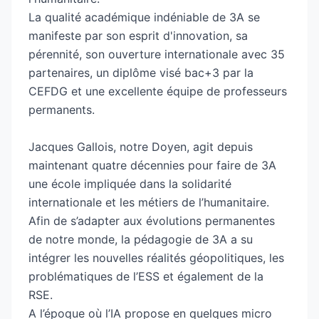
citoyens éclairés du monde. Il est difficile de ne
La qualité académique indéniable de 3A se
pas trouver de 3Aiens là où les populations ont
manifeste par son esprit d'innovation, sa
besoin de soutien ainsi que dans les
pérennité, son ouverture internationale avec 35
organisations qui placent l’humain au coeur de
partenaires, un diplôme visé bac+3 par la
leur modèle de développement.
CEFDG et une excellente équipe de professeurs
3A prépare aux Bachelors : «Coordinateur de
permanents.
projets de développement international et
sociétal» (programme visé à Lyon) et
Jacques Gallois, notre Doyen, agit depuis
«Coordinateur de projets alternatifs et
maintenant quatre décennies pour faire de 3A
solidaires » ainsi qu’aux MBA : «Management de
une école impliquée dans la solidarité
l’Innovation sociale», «Coopération
internationale et les métiers de l’humanitaire.
internationale et Action humanitaire »,
Afin de s’adapter aux évolutions permanentes
«International sustainable Development » (full
de notre monde, la pédagogie de 3A a su
english).
intégrer les nouvelles réalités géopolitiques, les
problématiques de l’ESS et également de la
RSE.
A l’époque où l’IA propose en quelques micro