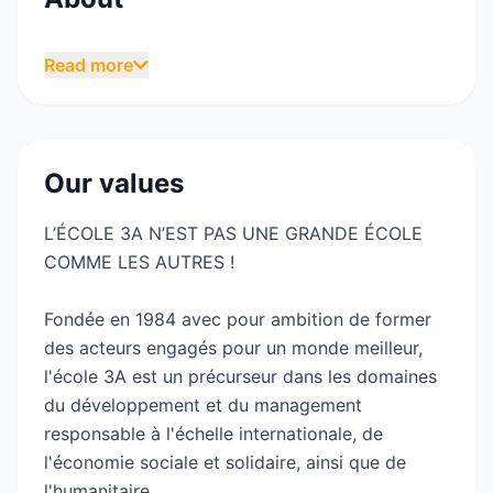
3A, l’école internationale du management
Read more
responsable, forme depuis plus de 40 ans des
jeunes qui souhaitent avoir de l’impact et être
acteurs d’un monde meilleur. Les
apprenants de l’école 3A ont un esprit
Our values
entrepreneurial. Ils sont animés par des valeurs
de solidarité et de justice sociale.
L’ÉCOLE 3A N’EST PAS UNE GRANDE ÉCOLE
Ils ont une vision humaniste du monde. 3A
COMME LES AUTRES !
encourage les modèles de développement
durable.
Fondée en 1984 avec pour ambition de former
L’école bénéficie d’une expertise reconnue dans
des acteurs engagés pour un monde meilleur,
les domaines de la solidarité, de l’économie et
l'école 3A est un précurseur dans les domaines
du management responsable, du
du développement et du management
développement alternatif, de la coopération
responsable à l'échelle internationale, de
humanitaire et de l’économie sociale et solidaire.
l'économie sociale et solidaire, ainsi que de
Les Alumni 3A sont d’abord et avant tout des
l'humanitaire.