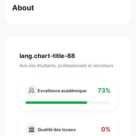
About
L’ESIEA forme des ingénieur·e·s numériques de
pointe qui souhaitent s’emparer des
technologies pour préserver la planète et
améliorer la vie des gens.
lang.chart-title-88
Avis des étudiants, professionnels et recruteurs
73%
Excellence académique
0%
Qualité des locaux