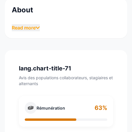
About
Sony est une entreprise fondée en 1946,
Read more
multinationale japonaise, elle est active dans
plusieurs secteurs tels que la téléphonie,
l'informatique ou encore l'électronique. Elle
compte un total de 100 sociétés, présentes
dans 183 pays, et un chiffre d'affaires s'élevant
lang.chart-title-71
à 71,3 milliards d'euros en 2017. Depuis 2006,
l'entreprise concentre son activité sur des
Avis des populations collaborateurs, stagiaires et
alternants
secteurs plus rentables et abandonne le
développement de la robotique.
63%
Rémunération