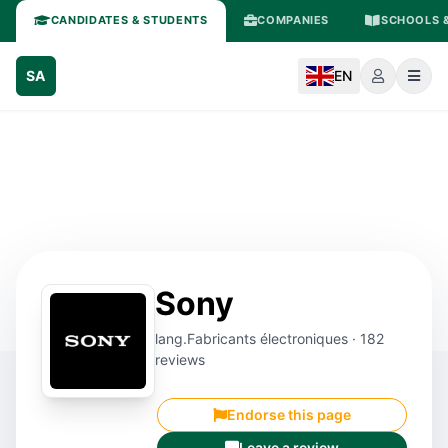
CANDIDATES & STUDENTS
COMPANIES
SCHOOLS &
SA
EN
Sony
lang.Fabricants électroniques · 182
reviews
Endorse this page
Leave a review