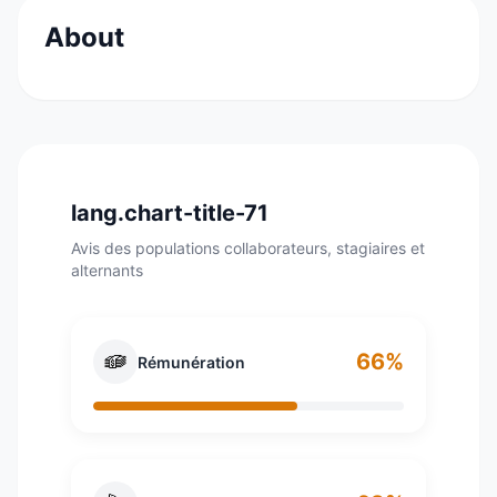
About
Crée en 1985, WPP est une entreprise, cotée à
la bourse de Londres, qui regroupe des agences
de publicité et de communication. C'est le plus
important réseau d'agences de publicité et de
communication mondial et emploie environ 179
lang.chart-title-71
000 personnes dans 3 000 bureaux à travers 111
Avis des populations collaborateurs, stagiaires et
pays.
alternants
66%
Rémunération