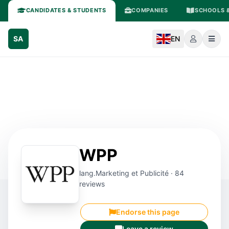
CANDIDATES & STUDENTS
COMPANIES
SCHOOLS &
SA
EN
WPP
lang.Marketing et Publicité · 84
reviews
Endorse this page
Leave a review