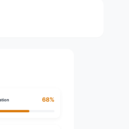
Bas, spécialisée dans la conception et la
 Ingvar Kamprad, le groupe IKEA est sous la
ssinés par des designers dans la ville du
ns ses 355 magasins répartis dans 29 pays,
68%
ation