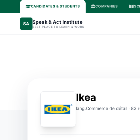
CANDIDATES & STUDENTS
COMPANIES
SC
Speak & Act Institute
SA
BEST PLACE TO LEARN & WORK
Ikea
lang.Commerce de détail · 83 