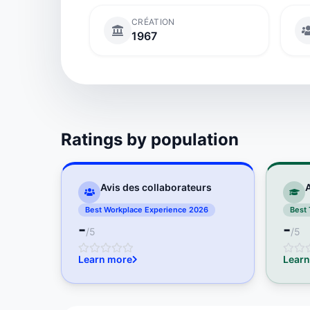
CRÉATION
1967
Ratings by population
Avis des collaborateurs
A
Best Workplace Experience 2026
Best 
-
-
/5
/5
Learn more
Learn