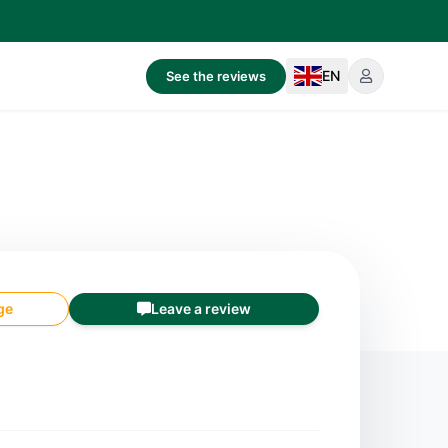
EN
See the reviews
ge
Leave a review