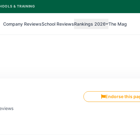
HOOLS & TRAINING
Company Reviews
School Reviews
Rankings 2026
The Mag
Endorse this pa
reviews