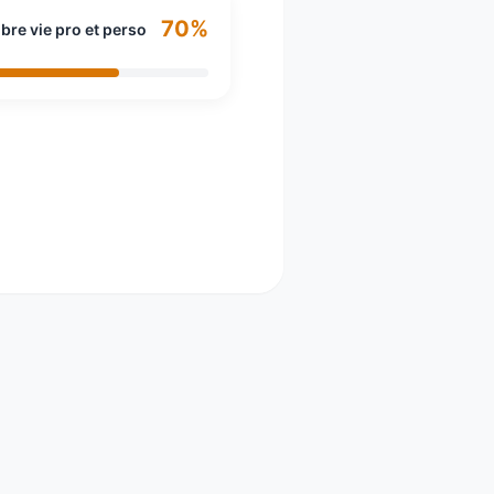
70%
ibre vie pro et perso