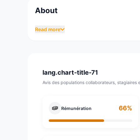
About
IKEA est une entreprise néerlandaise d'origi
Read more
vente de détail de mobilier et objets de dé
tutelle d'une fondation de droit néerlandais
premier magasin, Älmhult et 60% des produi
l'entreprise a réalisé en 2013 un chiffre d'aff
lang.chart-title-71
Avis des populations collaborateurs, stagiaires e
66%
Rémunération