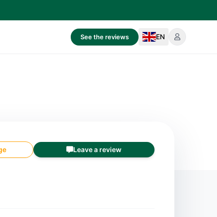
EN
See the reviews
ge
Leave a review