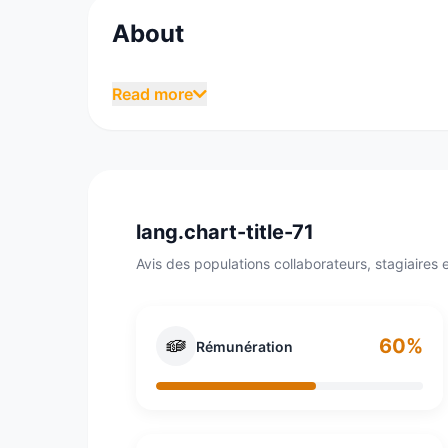
About
Le Centre Technique des Industries Mécaniqu
Read more
mécanique. Il a pour objectif d’apporter au
participer à la normalisation et faire le lien
du Futur, le Cetim compte 700 personnes dont
des activités du Cetim est réparti en différen
mécaniques et du ministère de l’industrie.
lang.chart-title-71
Avis des populations collaborateurs, stagiaires e
60%
Rémunération