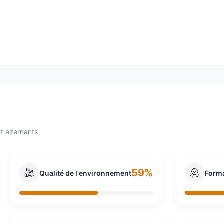
es (CETIM) est un centre technique industriel français cré
x entreprises mécaniciennes des moyens et des compétences 
 entre la recherche scientifique et l’industrie. Labellisé Carn
 400 ingénieurs et constitue ainsi le premier des centres t
ts pôles, tous gérés en centres de profits. Il est placé sous
t alternants
59%
Qualité de l'environnement
Form