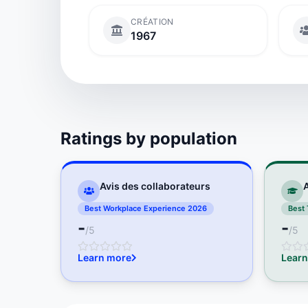
CRÉATION
1967
Ratings by population
Avis des collaborateurs
A
Best Workplace Experience 2026
Best 
-
-
/5
/5
Learn more
Learn