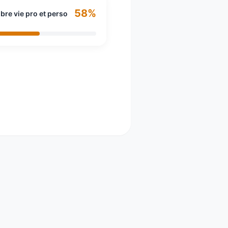
58%
ibre vie pro et perso