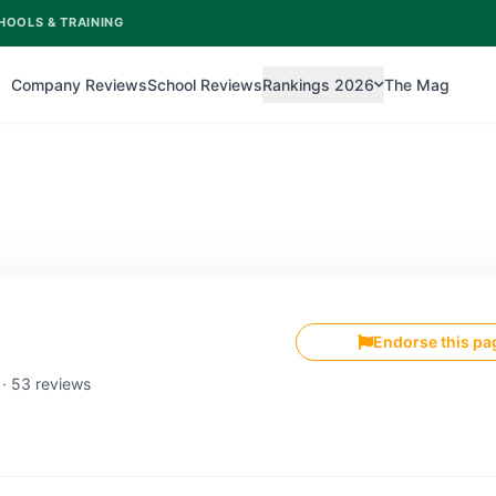
HOOLS & TRAINING
Company Reviews
School Reviews
Rankings 2026
The Mag
Endorse this pa
 · 53 reviews