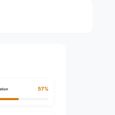
é en 1965 à la demande des industriels de la
pour accroître leur compétitivité,
ot et membre fondateur de l’Alliance Industrie
echniques industriels français. L’ensemble
 la tutelle de la Fédération des industries
57%
ation