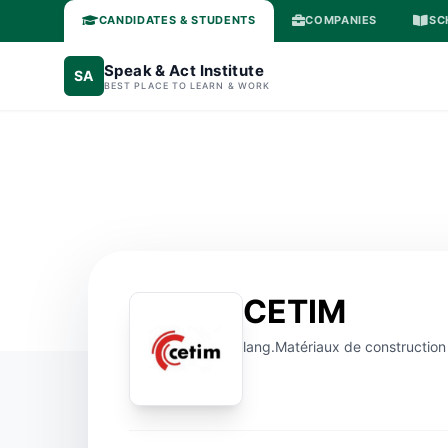
CANDIDATES & STUDENTS
COMPANIES
SC
Speak & Act Institute
SA
BEST PLACE TO LEARN & WORK
CETIM
lang.Matériaux de construction