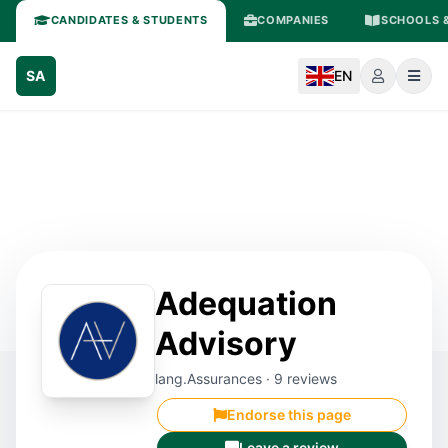
CANDIDATES & STUDENTS
COMPANIES
SCHOOLS &
SA
EN
Adequation
Advisory
lang.Assurances · 9 reviews
Endorse this page
Leave a review