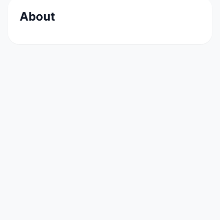
About
Fondé en 2016, Adequation Advisory est un
cabinet de conseil spécialisé dans la
transformation de la fonction Risque, Finance &
Performance, Evolution des offres et des
réseaux de distribution, Optimisation des
processus métier.