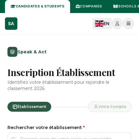
CANDIDATES & STUDENTS
COMPANIES
SCHOOLS &
SA
EN
Speak & Act
Inscription Établissement
Identifiez votre établissement pour rejoindre le
classement 2026.
Établissement
Votre Compte
Rechercher votre établissement
*