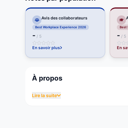
Avis des collaborateurs
A
Best Workplace Experience 2026
Best
-
-
/ 5
/ 5
En savoir plus
En sa
À propos
L'ESG Luxe est une école de commerce et de 
Lire la suite
Toulouse, Strasbourg et Paris. Elle forme 
des titres RNCP de niveaux 6 et 7 reconnus p
3 filières de formations disponibles :