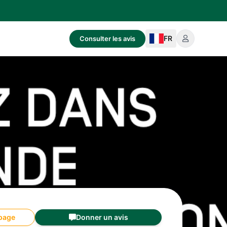
FR
Consulter les avis
 page
Donner un avis