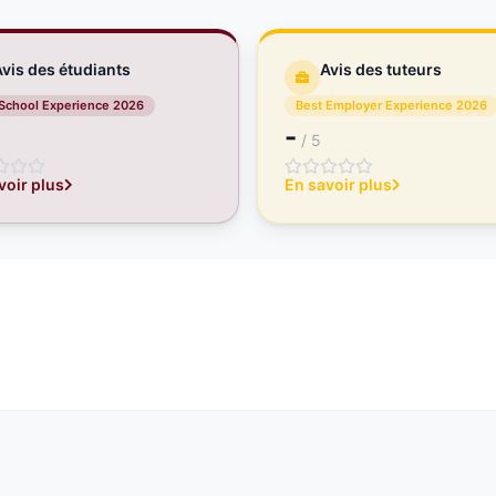
vis des étudiants
Avis des tuteurs
 School Experience 2026
Best Employer Experience 2026
-
/ 5
voir plus
En savoir plus
marketing du luxe basée à Aix-en-Provence, Biarritz, Borde
les étudiants de post-bac à bac+5 aux attentes des métiers
ar l'Etat.