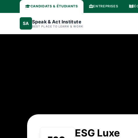
CANDIDATS & ÉTUDIANTS
ENTREPRISES
É
Speak & Act Institute
SA
BEST PLACE TO LEARN & WORK
ESG Luxe