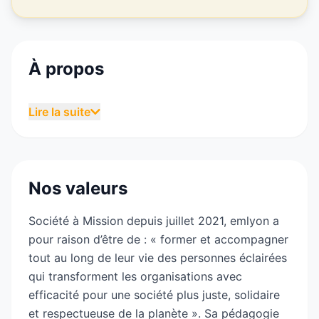
À propos
Fondée en 1872, emlyon business school est une
Lire la suite
école de management qui accueille 9 050
étudiantes et étudiants de 125 nationalités sur 6
campus dans le monde (Lyon, Saint-Étienne,
Shanghai, Paris, Bhubaneswar et Bombay).
Nos valeurs
L’École s'appuie sur une Faculté de 166
professeures et professeurs-chercheurs
Société à Mission depuis juillet 2021, emlyon a
internationaux et un réseau de 190 partenaires
pour raison d’être de : « former et accompagner
académiques à travers le globe, pour proposer
tout au long de leur vie des personnes éclairées
des parcours d’apprentissage d’excellence et
qui transforment les organisations avec
ouverts sur le monde. Elle compte une
efficacité pour une société plus juste, solidaire
communauté de 41 700 diplômées et diplômés
et respectueuse de la planète ». Sa pédagogie