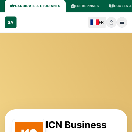
CANDIDATS & ÉTUDIANTS
ENTREPRISES
ÉCOLES &
SA
FR
ICN Business