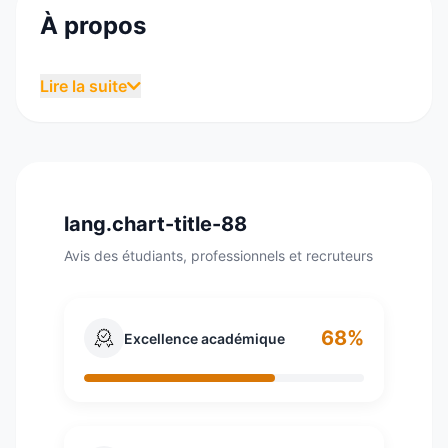
À propos
ICN Business School est une école de
Lire la suite
commerce française. Historiquement située à
Nancy, elle est créée en 1905 sous le nom
d'Institut commercial de Nancy. Elle propose
des programmes de formation initiale (bac+3 à
bac+5) et de formation continue (Executive
lang.chart-title-88
MBA, École de Coaching, Formacadre,
formation courtes et intra-entreprises). L'École
Avis des étudiants, professionnels et recruteurs
dispose de 3 campus : 2 en France (Nancy et
Metz), 1 en Allemagne (Nuremberg). L'école est
accréditée EQUIS et AMBA.
68%
Excellence académique