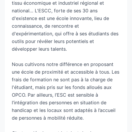
tissu économique et industriel régional et
– Après Bac+2 (Prépa, BTS-DUT) :
national… L'ESCC, forte de ses 30 ans
+ Bachelor 3 Gestion et Développement
d'existence est une école innovante, lieu de
Commercial
connaissance, de rencontre et
+ Bachelor 3 RH
d'expérimentation, qui offre à ses étudiants des
+ Bachelor 3 Management des organisations
outils pour révéler leurs potentiels et
(Nouveauté 2025)
développer leurs talents.
+ Licence Générale Gestion, Commerce, Vente,
Marketing
Nous cultivons notre différence en proposant
+ Licence Professionnelle Gestion Comptable &
une école de proximité et accessible à tous. Les
Financière des PME-PMI
frais de formation ne sont pas à la charge de
l'étudiant, mais pris sur les fonds alloués aux
Nos 2 licences sont proposées en partenariat
OPCO. Par ailleurs, l’ESC est sensible à
avec le Cnam des Hauts-de-France
l’intégration des personnes en situation de
handicap et les locaux sont adaptés à l’accueil
– Après Bac+3 (Licence, Bachelor) :
de personnes à mobilité réduite.
+ Cycle mastère professionnalisant Manager du
développement commercial