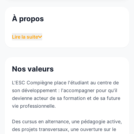
À propos
L’ESC Compiègne forme depuis plus de 30 ans
Lire la suite
des cadres dans les domaines clés de
l’entreprise : commerce, finance, marketing,
communication, RH …
Nos valeurs
L’Ecole Supérieure de Commerce de Compiègne
propose un cursus de formation de 5 ans,
L'ESC Compiègne place l'étudiant au centre de
accessible à différents niveaux :
son développement : l'accompagner pour qu'il
– Après Bac :
devienne acteur de sa formation et de sa future
+ BTS Management Commercial Opérationnel
vie professionnelle.
+ BTS Négociation & Digitalisation de la
Relation Client
Des cursus en alternance, une pédagogie active,
+ BTS Gestion de la PME
des projets transversaux, une ouverture sur le