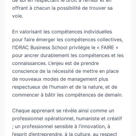
de soi en respectant le droit à l’erreur et en
l’encouragement et de l’accompagnement.
offrant à chacun la possibilité de trouver sa
voie.
L’IDRAC Business School propose une large
gamme de programmes : BTS, Bachelor visé par
En valorisant les compétences individuelles
l’Etat, Programme Grande Ecole conférant le
pour faire émerger les compétences collectives,
grade de Master, MBA spécialisés. Une grande
l’IDRAC Business School privilégie le « FAIRE »
partie de ces programmes est proposée en
pour ancrer durablement les compétences et les
apprentissage.
connaissances. L’enjeu est de prendre
conscience de la nécessité de mettre en place
L’IDRAC Business School est membre de
de nouveaux modes de management plus
Compétences et Développement, un réseau de
respectueux de l’humain et de la nature, et de
14 écoles et centres de formation implantés
commencer à bâtir les compétences de demain.
dans plus de 30 campus en France et à
l’international. Avec plus de 16 000 apprenants,
Chaque apprenant se révèle ainsi comme un
le réseau Compétences et Développement fait
professionnel opérationnel, humaniste et créatif
partie des leaders de l’enseignement supérieur
; un professionnel sensible à l’innovation, à
privé en France.
l’esprit d’entreprendre, à la culture, au respect