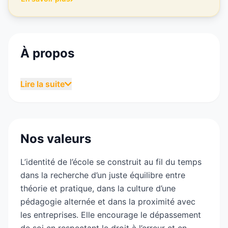
À propos
L’IDRAC Business School est une École
Lire la suite
Supérieure de Commerce fondée en 1965, qui
compte 12 campus répartis sur le territoire
français. Elle propose des formations allant de
post-bac à bac+5 dans les domaines du
Nos valeurs
marketing digital, du management, de
l’ingénierie d’affaires, des achats responsables,
L’identité de l’école se construit au fil du temps
de l’immobilier, de la finance…
dans la recherche d’un juste équilibre entre
théorie et pratique, dans la culture d’une
L’IDRAC Business School a pour ambition de
pédagogie alternée et dans la proximité avec
révéler les talents et de développer le potentiel
les entreprises. Elle encourage le dépassement
de ses étudiants par une pédagogie de