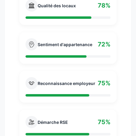
management de France. Elle est également
78%
Qualité des locaux
membre associé de l’Université de Toulouse et
de Toulouse Tech.
72%
Sentiment d'appartenance
75%
Reconnaissance employeur
75%
Démarche RSE