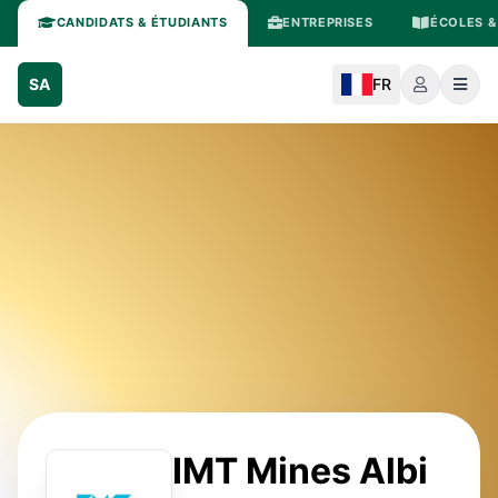
CANDIDATS & ÉTUDIANTS
ENTREPRISES
ÉCOLES &
SA
FR
IMT Mines Albi