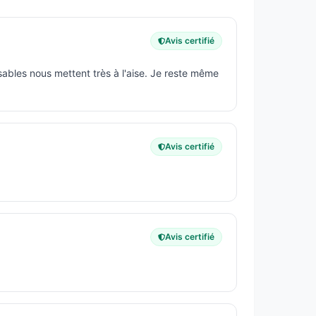
 de poursuivre votre parcours avec 3
Avis certifié
nsables nous mettent très à l'aise. Je reste même
Avis certifié
, et sont ouverts à tous les détenteurs d’un
Avis certifié