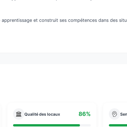
 apprentissage et construit ses compétences dans des situat
loppe des outils numériques, des sites web ou des applicat
hnologies de l’information et de la communication. Il se des
es vidéo, des maquettes dans les différents domaines du gra
 au centre de la formation. Il est destiné aux étudiants q
86%
Qualité des locaux
Sen