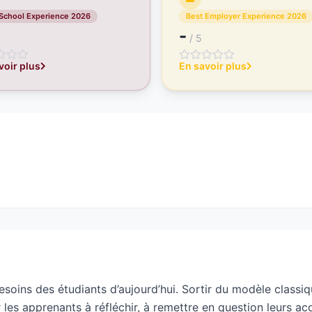
 School Experience 2026
Best Employer Experience 2026
-
/ 5
voir plus
En savoir plus
eur Technique Privée qui forme en 2, 3 ou 5 ans aux métie
 et communication digitale) et amène vers un titre d’éta
roule sur 3 ans soit en alternance (contrat de professionna
soins des étudiants d’aujourd’hui. Sortir du modèle classiq
les apprenants à réfléchir, à remettre en question leurs ac