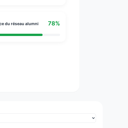
78%
ce du réseau alumni
ting et la communication d’une entreprise ou
le avec les développeurs, les infographistes
r référencement. Il est aussi un spécialiste
 référence et anime un site de
 de créer et mettre en valeur des fiches