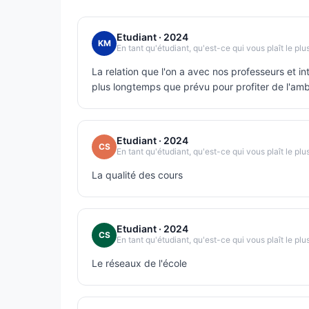
Pour aller plus loin dans l’expertise des m
Etudiant
· 2024
KM
En tant qu'étudiant, qu'est-ce qui vous plaît le plu
mastères en partenariat avec EEMI :
La relation que l'on a avec nos professeurs et in
-Architecture et solutions
plus longtemps que prévu pour profiter de l'amb
-Stratégie marketing
Etudiant
· 2024
CS
En tant qu'étudiant, qu'est-ce qui vous plaît le plu
-UX/UI
La qualité des cours
Ces 3 mastères s’ancrent dans le prolongemen
équivalent Bac+3 dans le domaine correspo
Etudiant
· 2024
CS
En tant qu'étudiant, qu'est-ce qui vous plaît le plu
Le réseaux de l'école