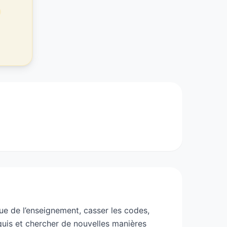
rs du numérique (Marketing digital,
t (RNCP).
lisation ou apprentissage) soit
ue de l’enseignement, casser les codes,
quis et chercher de nouvelles manières