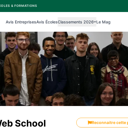
COLES & FORMATIONS
Avis Entreprises
Avis Écoles
Classements 2026
Le Mag
eb School
Reconnaitre cette