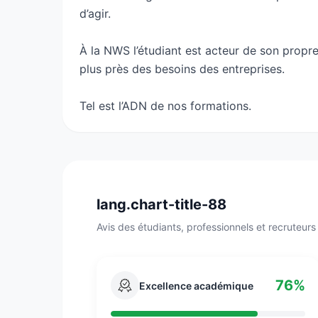
d’agir.
À la NWS l’étudiant est acteur de son propre
BACHELOR « Développement web »
plus près des besoins des entreprises.
Un développeur web conçoit, modélise et déve
Tel est l’ADN de nos formations.
les connaissances et le savoir-faire des tec
développeur web ou mobile.
lang.chart-title-88
BACHELOR « Communication graphique »
Avis des étudiants, professionnels et recruteurs
Ce titre prépare à concevoir des visuels, d
Les compétences concernant l'UX et l'UI sont
designer ou infographistes.
76%
Excellence académique