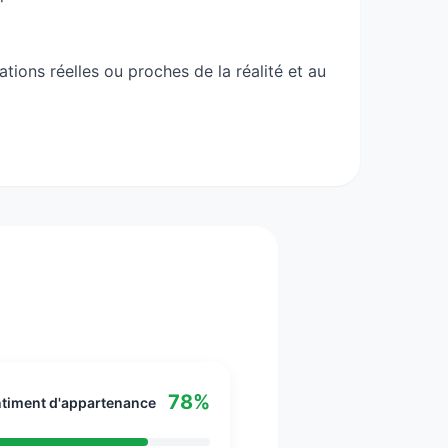
ions réelles ou proches de la réalité et au
ions. Il maîtrise parfaitement les outils,
tine au métier de codeur informatique,
phisme, de l’édition et de la communication.
ui veulent se former aux métiers de web
78%
timent d'appartenance