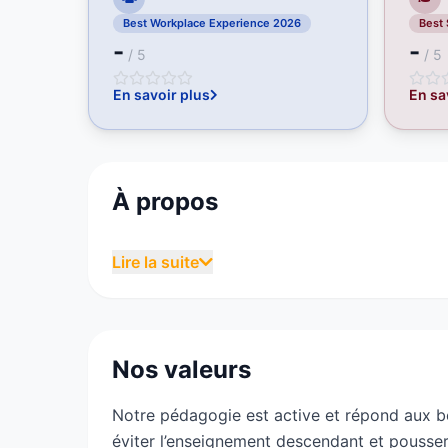
Best Workplace Experience 2026
Best
-
-
/ 5
/ 5
En savoir plus
En sa
À propos
La NWS est une École d’Enseignement Supéri
Lire la suite
développement web, communication graphique
Nos valeurs
BACHELOR « Chef de projets digitaux » se dé
Notre pédagogie est active et répond aux be
en formation initiale.
éviter l’enseignement descendant et pousser 