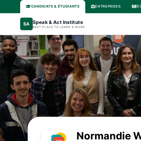
CANDIDATS & ÉTUDIANTS
ENTREPRISES
É
Speak & Act Institute
SA
BEST PLACE TO LEARN & WORK
Normandie W