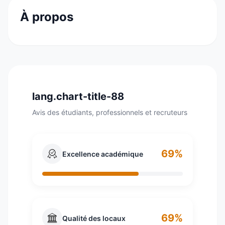
À propos
Ingetis est LA Grande École d'Informatique en
alternance. Située au coeur du quartier étudiant
en plein Paris (Sorbonne, ENS...), elle délivre des
programmes d’excellence permettant d’obtenir
des diplômes reconnus par l’État. Elle forme ses
lang.chart-title-88
étudiants de BTS à BAC +5 en Cybersécurité,
Avis des étudiants, professionnels et recruteurs
Réseau, Développement, Data & IA
69%
Excellence académique
69%
Qualité des locaux