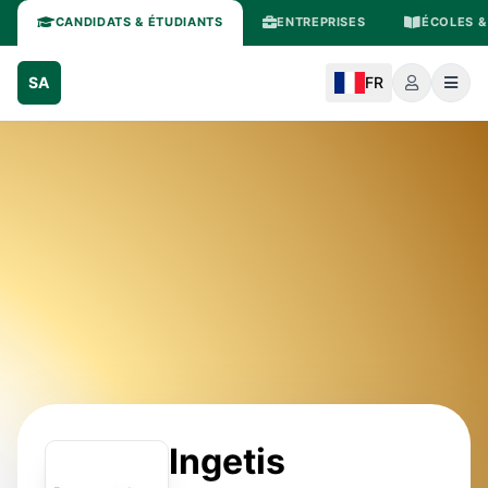
CANDIDATS & ÉTUDIANTS
ENTREPRISES
ÉCOLES &
SA
FR
Ingetis