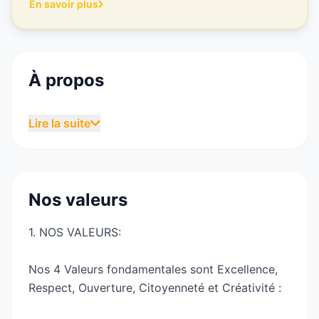
En savoir plus
À propos
L’École Polytechnique d’Agadir, établissement
Lire la suite
d’enseignement supérieur privé, reconnue par
l’État forme des ingénieurs polyvalents dans les
domaines du génie informatique, civil, industriel,
électrique, mécanique et agroalimentaire.
Nos valeurs
L’École Polytechnique d’Agadir délivre un
Diplôme reconnu ayant l’équivalence Ingénieur
1. NOS VALEURS:
d’État. L’établissement se donne pour mission de
former des ingénieurs préparés aux défis de la
Nos 4 Valeurs fondamentales sont Excellence,
mondialisation et parfaitement intégrés dans
Respect, Ouverture, Citoyenneté et Créativité :
leurs entreprises et organisations, au Maroc et à
l’international.