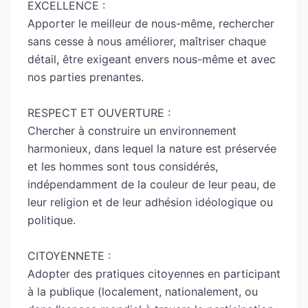
EXCELLENCE :
Apporter le meilleur de nous-même, rechercher
Le projet pédagogique de l’École Polytechnique
sans cesse à nous améliorer, maîtriser chaque
d’Agadir offre l’opportunité à chacun de
détail, être exigeant envers nous-même et avec
construire son parcours. Au travers de son
nos parties prenantes.
Cycle préparatoire, de ces cycles d’ingénieur et
de ses Masters, l’École Polytechnique d’Agadir
RESPECT ET OUVERTURE :
encourage les étudiants à prendre des risques
Chercher à construire un environnement
dans un environnement complexe, à
harmonieux, dans lequel la nature est préservée
entreprendre et innover, à créer et décider.
et les hommes sont tous considérés,
L’école permet à ses étudiants de suivre un
indépendamment de la couleur de leur peau, de
programme de formation au sein d’une
leur religion et de leur adhésion idéologique ou
institution partenaire internationale et de
politique.
préparer un double diplôme.
CITOYENNETE :
Adopter des pratiques citoyennes en participant
à la publique (localement, nationalement, ou