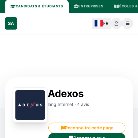
CANDIDATS & ÉTUDIANTS
ENTREPRISES
ÉCOLES &
SA
FR
Adexos
lang.Internet · 4 avis
Reconnaitre cette page
Donner un avis