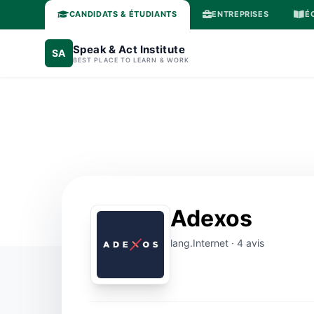
CANDIDATS & ÉTUDIANTS
ENTREPRISES
É
Speak & Act Institute
SA
BEST PLACE TO LEARN & WORK
Adexos
lang.Internet · 4 avis