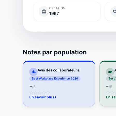
CRÉATION
1967
Notes par population
Avis des collaborateurs
A
Best Workplace Experience 2026
Best 
-
-
/5
/5
En savoir plus
En sa