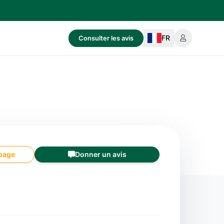
FR
Consulter les avis
 page
Donner un avis