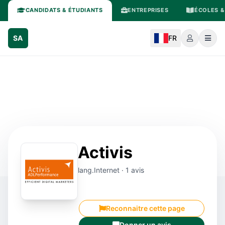
CANDIDATS & ÉTUDIANTS
ENTREPRISES
ÉCOLES &
SA
FR
Activis
lang.Internet · 1 avis
Reconnaitre cette page
Donner un avis