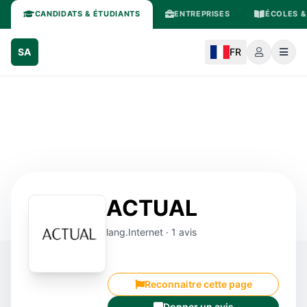
CANDIDATS & ÉTUDIANTS
ENTREPRISES
ÉCOLES &
SA
FR
ACTUAL
lang.Internet · 1 avis
Reconnaitre cette page
Donner un avis