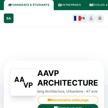
CANDIDATS & ÉTUDIANTS
ENTREPRISES
ÉCOLES &
SA
FR
AAVP
ARCHITECTURE
lang.Architecture, Urbanisme · 47 avis
Reconnaitre cette page
Donner un avis