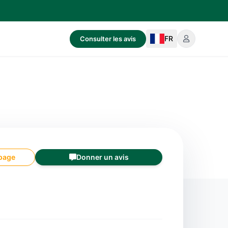
FR
Consulter les avis
 page
Donner un avis