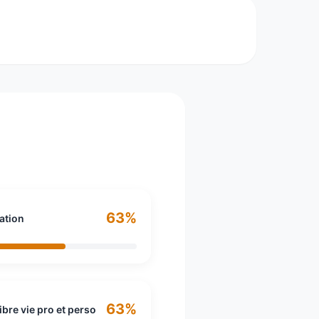
 et sur plus de 60 pays et territoires. Le
63%
ation
63%
ibre vie pro et perso