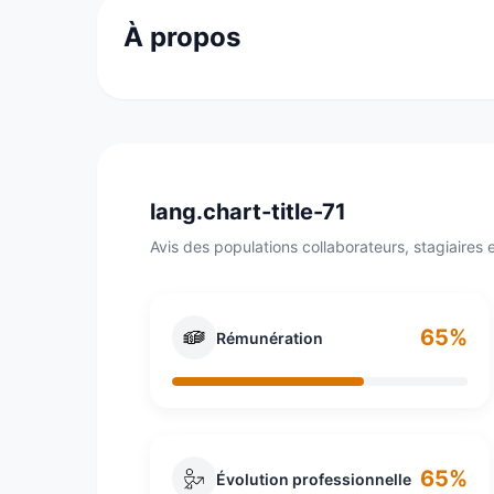
À propos
The Adecco Group, leader mondial des solutio
Groupe figure sur la liste des 500 plus gran
lang.chart-title-71
Avis des populations collaborateurs, stagiaires e
65%
Rémunération
65%
Évolution professionnelle