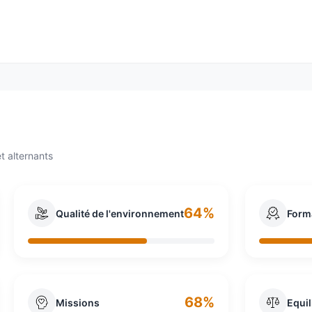
ns en ressources humaines, est présent sur les 5 continents
des sociétés mondiales (Forbes).
t alternants
64%
Qualité de l'environnement
Form
68%
Missions
Equil