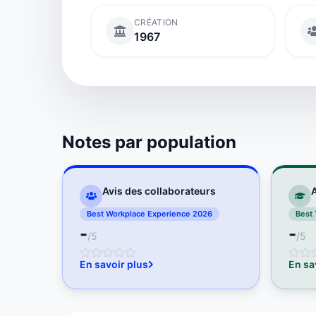
CRÉATION
1967
Notes par population
Avis des collaborateurs
A
Best Workplace Experience 2026
Best 
-
-
/5
/5
En savoir plus
En sa