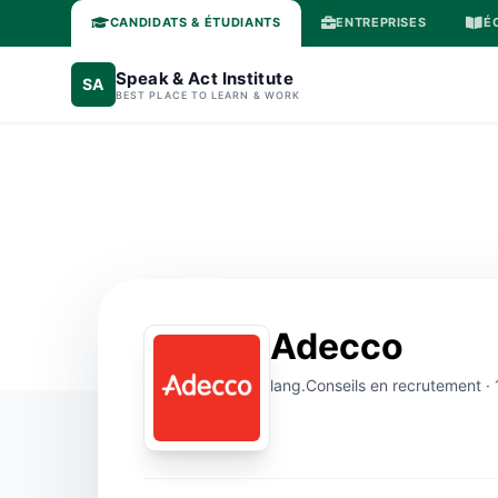
CANDIDATS & ÉTUDIANTS
ENTREPRISES
É
Speak & Act Institute
SA
BEST PLACE TO LEARN & WORK
Adecco
lang.Conseils en recrutement · 