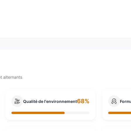
vices du numérique (ESN) en France ainsi que le numéro six
 Grenoble (France) sous le nom de Sogeti (Société pour la g
reprises et organisations dans la définition de leur straté
ents dans plus de 40 pays. Il a réalisé un chiffre d’affaire
t alternants
68%
Qualité de l'environnement
Form