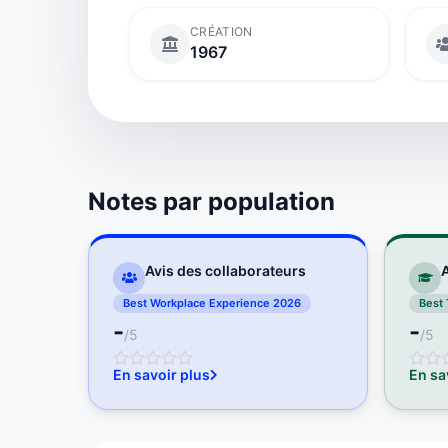
CRÉATION
1967
Notes par population
Avis des collaborateurs
A
Best Workplace Experience 2026
Best 
-
-
/5
/5
En savoir plus
En sa