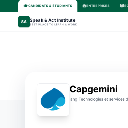
CANDIDATS & ÉTUDIANTS
ENTREPRISES
É
Speak & Act Institute
SA
BEST PLACE TO LEARN & WORK
Capgemini
lang.Technologies et services de