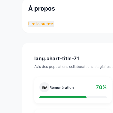
À propos
Capgemini est la première entreprise de ser
Lire la suite
créée par Serge Kampf le 1er octobre 1967 à
l'information). Capgemini accompagne les ent
Le Groupe compte 200 000 collaborateurs prés
lang.chart-title-71
Avis des populations collaborateurs, stagiaires e
70%
Rémunération