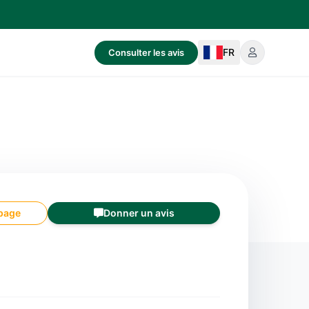
FR
Consulter les avis
 page
Donner un avis