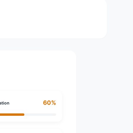
 mondial du secteur en 2016. Elle a été
estion de l'entreprise et traitement de
gie à la mise en œuvre de leurs opérations.
s de 12,8 milliards d’euros en 2017.
60%
ation