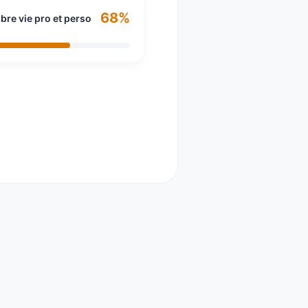
68%
ibre vie pro et perso