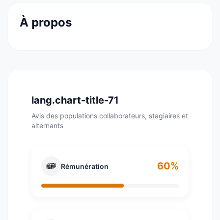
À propos
Hilton est un groupe hôtelier américain fondé
par Conrad Hilton au début du xxe siècle. Hilton
demeure le second groupe hôtelier mondial
avec 4 480 établissements et 700 000
chambres dans 90 pays. Son programme de
lang.chart-title-71
fidélité, appelé le "Hilton HHonors" regroupe
Avis des populations collaborateurs, stagiaires et
plus de 29 millions de personnes à travers le
alternants
monde, dont 2,5 millions nouveaux adhérents en
2010.
60%
Rémunération