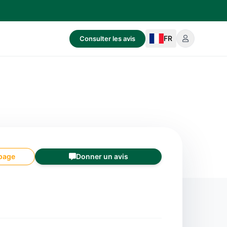
FR
Consulter les avis
 page
Donner un avis