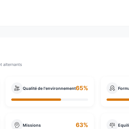
ffant le pôle audiovisuel et presse du groupe industriel fra
t alternants
65%
Qualité de l'environnement
Form
63%
Missions
Equil