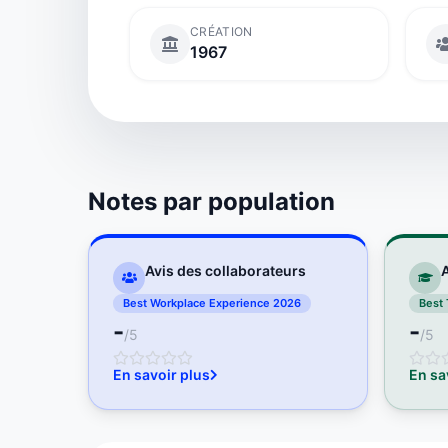
CRÉATION
1967
Notes par population
Avis des collaborateurs
A
Best Workplace Experience 2026
Best 
-
-
/5
/5
En savoir plus
En sa