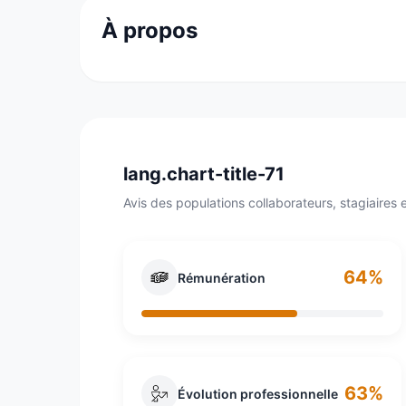
À propos
Lagardère Active est une société holding coi
Communication et de Grolier interactive.
lang.chart-title-71
Avis des populations collaborateurs, stagiaires e
64%
Rémunération
63%
Évolution professionnelle