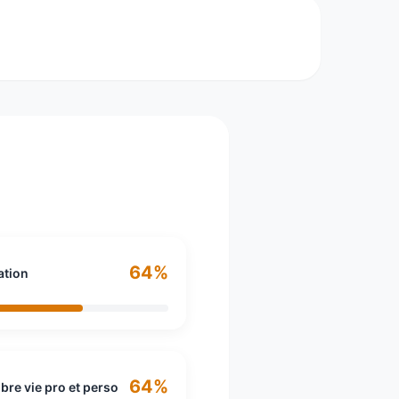
nçais Lagardère, issu de la fusion d'Europe 1
64%
ation
64%
ibre vie pro et perso