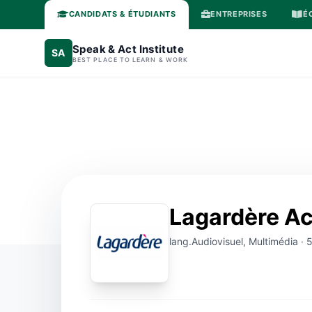
CANDIDATS & ÉTUDIANTS
ENTREPRISES
É
Speak & Act Institute
SA
BEST PLACE TO LEARN & WORK
Lagardère Ac
lang.Audiovisuel, Multimédia · 