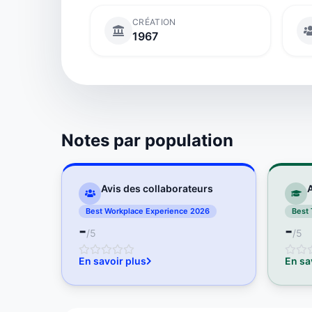
CRÉATION
1967
Notes par population
Avis des collaborateurs
A
Best Workplace Experience 2026
Best 
-
-
/5
/5
En savoir plus
En sa