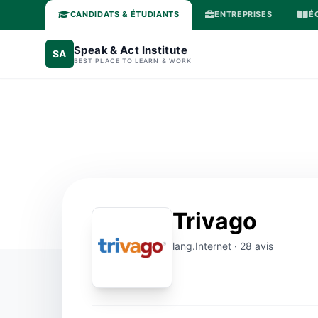
CANDIDATS & ÉTUDIANTS
ENTREPRISES
É
Speak & Act Institute
SA
BEST PLACE TO LEARN & WORK
Trivago
lang.Internet · 28 avis