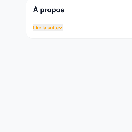
À propos
Trivago est une entreprise allemande dont l'
Lire la suite
Düsseldorf en Allemagne par Malte Siewert, 
mêmes dates, le prix peut différer selon le 
plateformes France, Espagne et Royaume-Uni
Japon, au Brésil et au Mexique. En 2013 le
et en devient l'actionnaire majoritaire. En 
millions d'utilisateurs utilisent Trivago pour