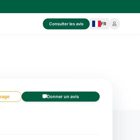
FR
Consulter les avis
 page
Donner un avis