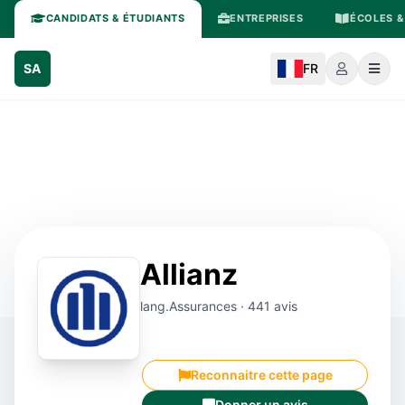
CANDIDATS & ÉTUDIANTS
ENTREPRISES
ÉCOLES &
SA
FR
Allianz
lang.Assurances · 441 avis
Reconnaitre cette page
Donner un avis