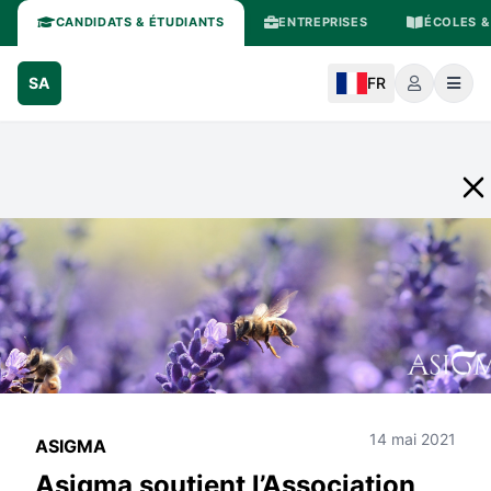
CANDIDATS & ÉTUDIANTS
ENTREPRISES
ÉCOLES &
SA
FR
14 mai 2021
ASIGMA
Asigma soutient l’Association