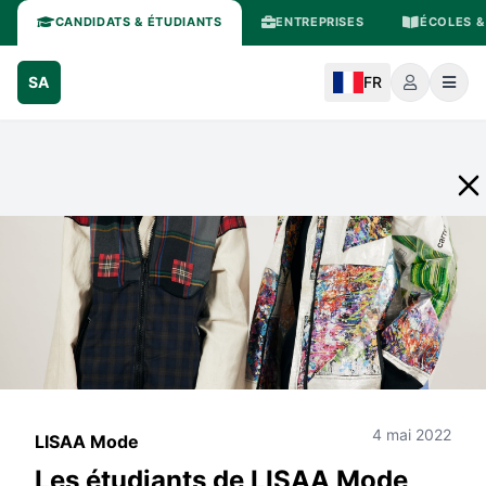
CANDIDATS & ÉTUDIANTS
ENTREPRISES
ÉCOLES &
SA
FR
4 mai 2022
LISAA Mode
Les étudiants de LISAA Mode