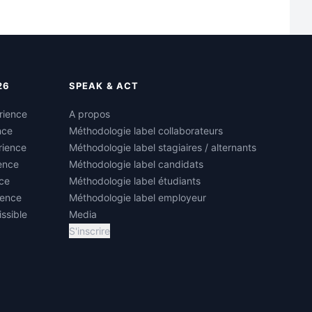
26
SPEAK & ACT
rience
A propos
nce
Méthodologie label collaborateurs
rience
Méthodologie label stagiaires / alternants
ience
Méthodologie label candidats
ce
Méthodologie label étudiants
ience
Méthodologie label employeur
ssible
Media
S'inscrire