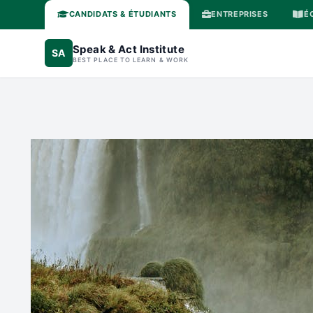
CANDIDATS & ÉTUDIANTS
ENTREPRISES
É
Speak & Act Institute
SA
BEST PLACE TO LEARN & WORK