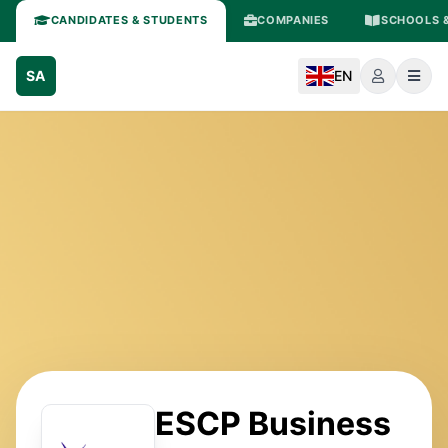
CANDIDATES & STUDENTS
COMPANIES
SCHOOLS &
SA
EN
ESCP Business