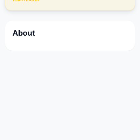
About
La formation au métier d’Assistant de Structure
Vétérinaire dispensée à Sup Véto se déroule sur
2 ans. Elle est de niveau supérieur, reconnue par
l’ensemble des professionnels et par l’Etat.
Reconnaissance du Titre d’Assistant de
Structure Vétérinaire niveau IV au Répertoire
Nationale des Certifications Professionnelles,
parution au Journal Officiel du 21 juillet 2018.