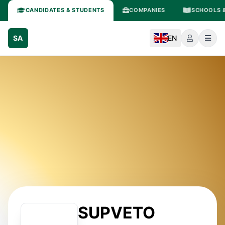
CANDIDATES & STUDENTS
COMPANIES
SCHOOLS &
SA
EN
SUPVETO