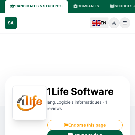
CANDIDATES & STUDENTS
COMPANIES
SCHOOLS &
SA
EN
1Life Software
lang.Logiciels informatiques · 1
reviews
Endorse this page
Leave a review