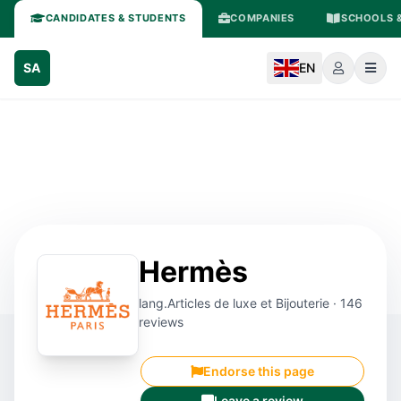
CANDIDATES & STUDENTS
COMPANIES
SCHOOLS &
SA
EN
Hermès
lang.Articles de luxe et Bijouterie · 146
reviews
Endorse this page
Leave a review