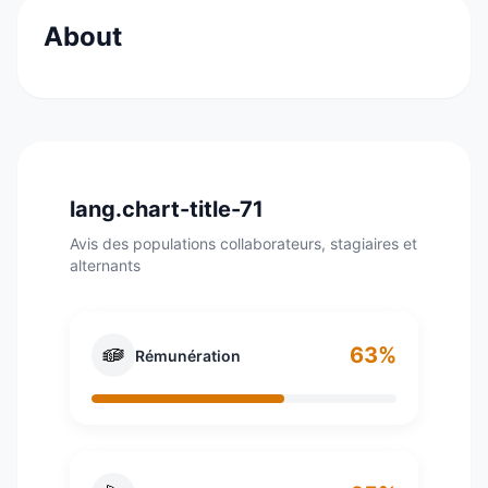
About
Fondée à Paris en 1837 par Thierry Hermès,
l'entreprise Hermès est une société française
œuvrant dans la conception, la fabrication et la
vente de produits de luxe, notamment dans les
domaines de la maroquinerie, du prêt-à-porter,
lang.chart-title-71
de la parfumerie, de l'horlogerie, de la maison,
Avis des populations collaborateurs, stagiaires et
de l'art de vivre et des arts de la table.
alternants
63%
Rémunération