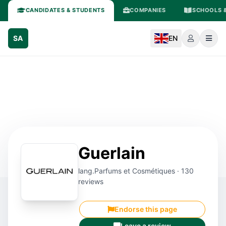
CANDIDATES & STUDENTS
COMPANIES
SCHOOLS &
SA
EN
Guerlain
lang.Parfums et Cosmétiques · 130
reviews
Endorse this page
Leave a review