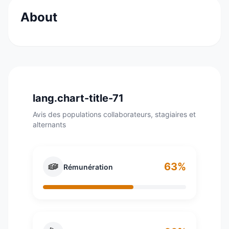
About
Guerlain est l'un des plus anciens parfumeurs
français. La maison a été créée rue de Rivoli à
Paris en 1828 par Pierre François Pascal
Guerlain. Depuis 1994, Guerlain est désormais
une marque de la branche Parfums et
lang.chart-title-71
Cosmétiques du groupe LVMH.
Avis des populations collaborateurs, stagiaires et
alternants
63%
Rémunération