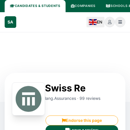
CANDIDATES & STUDENTS
COMPANIES
SCHOOLS &
SA
EN
Swiss Re
lang.Assurances · 99 reviews
Endorse this page
Leave a review