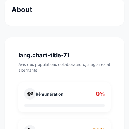
About
Le groupe Swiss Re est l'un des principaux
grossistes en réassurance, assurance et autres
formes de transfert de risques basées sur
l'assurance. Traitant directement et travaillant
par l'entremise de courtiers, sa clientèle
lang.chart-title-71
mondiale comprend des compagnies
Avis des populations collaborateurs, stagiaires et
d'assurance, des moyennes et grandes
alternants
entreprises et des clients du secteur public.
0%
Rémunération