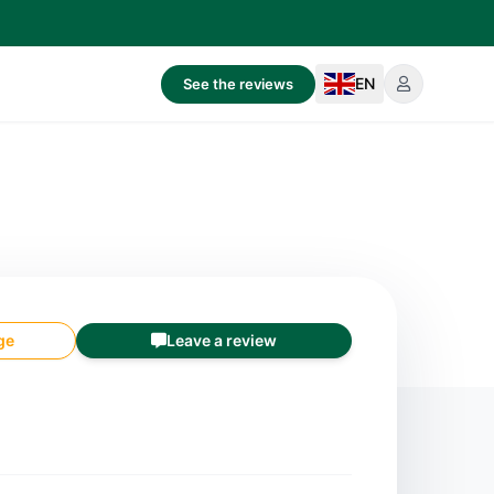
EN
See the reviews
ge
Leave a review