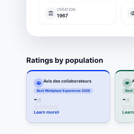
CRÉATION
1967
Ratings by population
Avis des collaborateurs
A
Best Workplace Experience 2026
Best 
-
-
/5
/5
Learn more
Learn