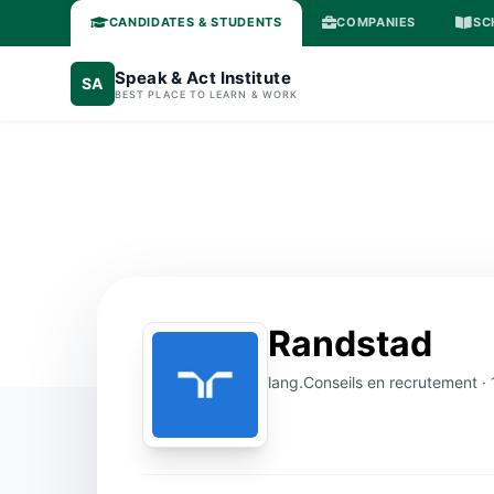
CANDIDATES & STUDENTS
COMPANIES
SC
Speak & Act Institute
SA
BEST PLACE TO LEARN & WORK
Randstad
lang.Conseils en recrutement ·