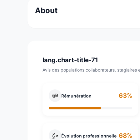
About
Randstad est une entreprise néerlandaise da
ressources humaines, Randstad dispose de 
intérimaires travaillent dans des entreprises
lang.chart-title-71
Avis des populations collaborateurs, stagiaires e
63%
Rémunération
68%
Évolution professionnelle