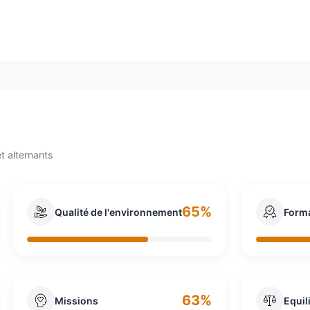
ns le domaine de l’intérim et des services en ressources h
plus de 4500 agences et opère dans une quarantaine de pa
 par l’intermédiaire de Randstad.
t alternants
65%
Qualité de l'environnement
Form
63%
Missions
Equil