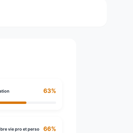
umaines. Acteur de référence des services en
ys. Chaque jour, plus de 500 000
63%
ation
66%
ibre vie pro et perso