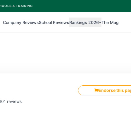
HOOLS & TRAINING
Company Reviews
School Reviews
Rankings 2026
The Mag
Endorse this pa
 101 reviews