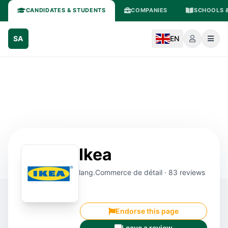
CANDIDATES & STUDENTS
COMPANIES
SCHOOLS &
SA
EN
Ikea
lang.Commerce de détail · 83 reviews
Endorse this page
Leave a review