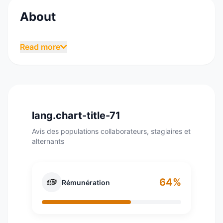
About
Créé en 1987, Amadeus est une entreprise de
Read more
gestion pour la distribution et la vente de
services de voyages. Amadeus est le premier
fournisseur mondial de solutions technologiques
et de distribution pour l'industrie du voyage et
du tourisme. Amadeus est le leader mondial des
lang.chart-title-71
solutions de traitement des réservations pour
l'industrie du voyage pour les prestataires de
Avis des populations collaborateurs, stagiaires et
alternants
voyage (compagnies traditionnelles et à bas
prix, hôteliers, croisiéristes, compagnies
ferroviaires, de ferry, de location de voitures et
64%
tour-opérateurs) et agences de voyages (en
Rémunération
ligne et hors ligne).