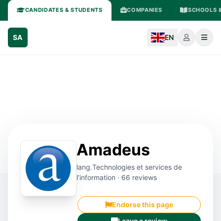
CANDIDATES & STUDENTS
COMPANIES
SCHOOLS &
SA
EN
Amadeus
lang.Technologies et services de
l’information · 66 reviews
Endorse this page
Leave a review