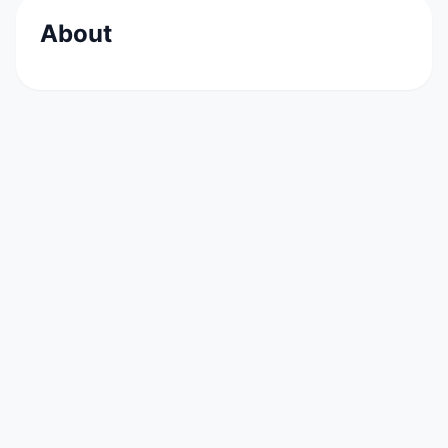
About
Le groupe SEB est une société française,
numéro un mondial dans le domaine du petit
équipement domestique. En 2018, le groupe
SEB a réalisé un chiffre d’affaires de 6,81
milliards d'euros. Il emploie près de 33 974
personnes dans 63 pays.