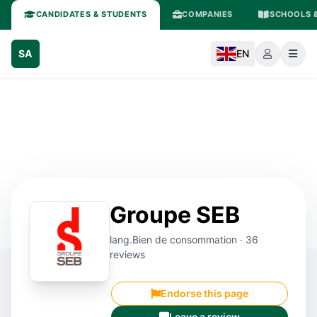
CANDIDATES & STUDENTS
COMPANIES
SCHOOLS &
SA
EN
Groupe SEB
lang.Bien de consommation · 36
reviews
Endorse this page
Leave a review