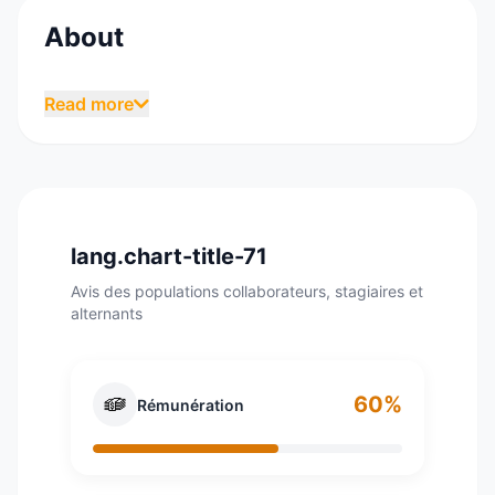
About
DEMATHIEU BARD est une entreprise française
Read more
du secteur de la construction créée en 1861 par
Pierre et Julien Demathieu à Rohrbach-lès-
Bitche, entre Metz et Strasbourg, en Moselle.
Spécialisée au départ dans le génie civil et les
ouvrages d'art, le groupe a progressivement
lang.chart-title-71
élargi son activité vers le bâtiment et l'industrie.
Elle est aujourd'hui une des principales
Avis des populations collaborateurs, stagiaires et
alternants
entreprises indépendantes du BTP en France.
Son siège est à Montigny-lès-Metz et elle
dispose de plusieurs agences dans toutes les
60%
régions de France.
Rémunération