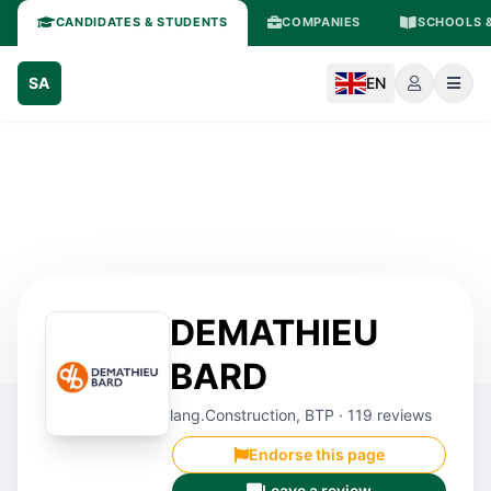
CANDIDATES & STUDENTS
COMPANIES
SCHOOLS &
SA
EN
DEMATHIEU
BARD
lang.Construction, BTP · 119 reviews
Endorse this page
Leave a review