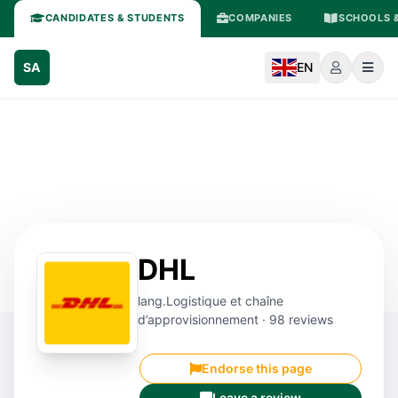
CANDIDATES & STUDENTS
COMPANIES
SCHOOLS &
SA
EN
DHL
lang.Logistique et chaîne
d’approvisionnement · 98 reviews
Endorse this page
Leave a review