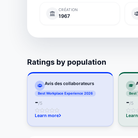
CRÉATION
1967
Ratings by population
Avis des collaborateurs
A
Best Workplace Experience 2026
Best 
-
-
/5
/5
Learn more
Learn