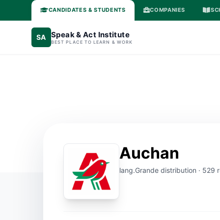
CANDIDATES & STUDENTS
COMPANIES
SC
Speak & Act Institute
SA
BEST PLACE TO LEARN & WORK
Auchan
lang.Grande distribution · 529 