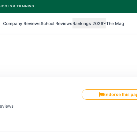
HOOLS & TRAINING
Company Reviews
School Reviews
Rankings 2026
The Mag
Endorse this pa
reviews