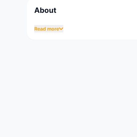
About
Auchan est un groupe de grande distribution 
Read more
par celui-ci jusqu'en 2006. En 2015, le gro
Auchan Retail, Immochan et Oney Bank. En 201
concurrent Carrefour.