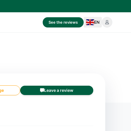
EN
See the reviews
ge
Leave a review