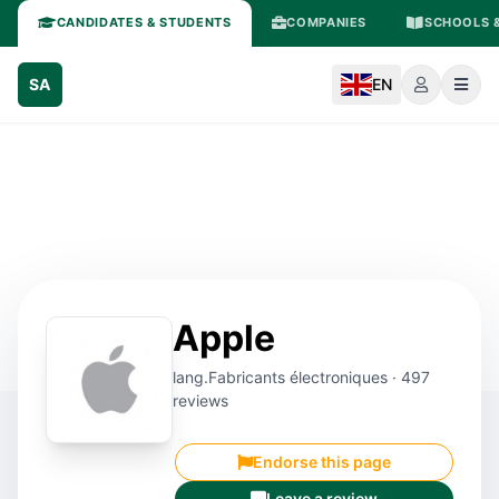
CANDIDATES & STUDENTS
COMPANIES
SCHOOLS &
SA
EN
Apple
lang.Fabricants électroniques · 497
reviews
Endorse this page
Leave a review