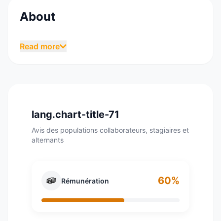
About
Apple, créée en 1976, est une multinationale
Read more
américaine spécialisée dans l'informatique, et
plus précisément, dans la conception de
produits électroniques. Avec une capitalisation
de plus de 900 milliards de dollars, sa
performance est telle qu'elle représente la
lang.chart-title-71
neuvième entreprise mondiale. Une position
confirmée par un chiffre d'affaires de plus de 80
Avis des populations collaborateurs, stagiaires et
alternants
milliards de dollars pour l'année 2017. De plus,
Apple emploie un total de plus de 80 000
employés répartis à travers le monde.
60%
Rémunération