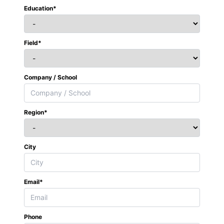
Education*
Field*
Company / School
Region*
City
Email*
Phone