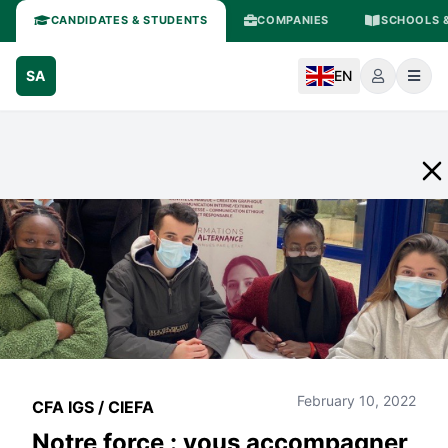
CANDIDATES & STUDENTS
COMPANIES
SCHOOLS &
SA
EN
February 10, 2022
CFA IGS / CIEFA
Notre force : vous accompagner