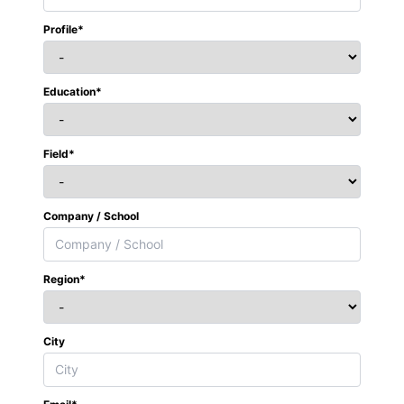
Profile*
Education*
Field*
Company / School
Region*
City